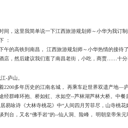
时间，这里我简单说一下江西旅游规划师～小华为我订制
下 ：
下午的高铁到南昌， 江西旅游规划师～小华热情的接待
酒店，然后建议我们逛了南昌老街，小吃，商贾……十分
江-庐山。
着2200多年历史的江南名城， 再乘车赴世界双遗产地
途经群峰环抱、桥如虹、水如空--芦林湖芦林大桥。中
白居易咏诗《大林寺桃花》中“人间四月芳菲尽，山寺桃花始
谈判台，又名“佛手岩”的--仙人洞、险峰， 明朝皇帝朱元