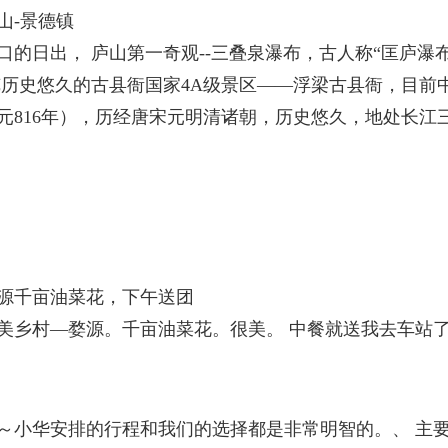
山-景德镇
口的日出， 庐山第一奇观--三叠泉瀑布，古人称“匡庐瀑
览历史悠久的古县衙国家4A级景区——浮梁古县衙，目前
元816年），历经唐宋元明清诸朝，历史悠久，地处长江
源千亩油菜花，下午送团
美乡村—婺源。千亩油菜花。很美。 中餐就送我去车站
～小华安排的行程和我们的选择都是非常明智的。、 主