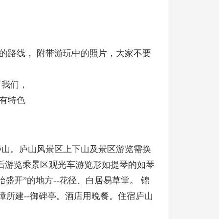
的路线， 附带游玩中的照片，大家不要
了我们，
有特色
—庐山。庐山风景区上下山及景区游览需换
餐后游览乘景区观光车游览形如提琴的如琴
盛开”的地方--花径、白居易草堂。 锦
璋所建--御碑亭。酒店用晚餐。住宿庐山