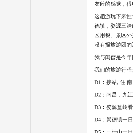
友般的感觉，很
这趟游玩下来性
德镇，婺源三清
区用餐、景区外
没有报旅游团的那
我与闺蜜是今年刚
我们的旅游行程
D1：接站, 住 
D2：南昌，九江
D3：婺源篁岭
D4：景德镇一日
D5：三清山一