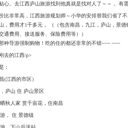
贴心。去江西庐山旅游找到他真就是找对人了～～， 有
价比非常高，江西旅游规划师～小华的安排替我们省了不
山，费用才1千多元， （（包含南昌，九江，庐山，景德
交通费用、接送服务、保险费用等））
种导游强制购物！吃的住的都还非常的不错~~~ ~~~
去的江西/p>
是：
南昌(江西的市区）
，庐山 住 庐山景区
看晒秋人家 赏千亩花，住南昌
游， 住 景德镇
日游，下山后送站