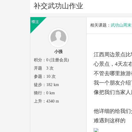
补交武功山作业
相关课题：
武功山周末
小强
江西周边景点比
积分：
0 (注册会员)
心景点，4天左
开题
3 次
不管去哪里旅游
参题：
10 次
我一个朋友介绍
徒步：
182 km
像把我们当家人
骑行：
0 km
上升：
4340 m
他详细的给我们
难遇到这样的