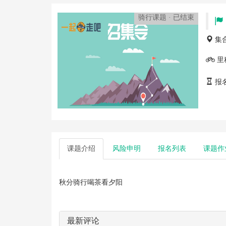
骑行课题 · 已结束
集
里
报
课题
介绍
风险
申明
报名
列表
课题
作
秋分骑行喝茶看夕阳
最新评论