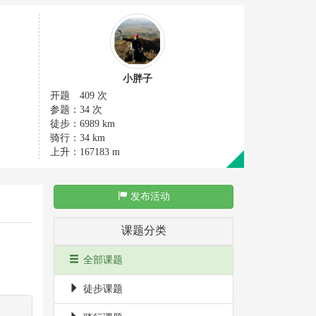
小胖子
开题
409 次
参题：
34 次
徒步：
6989 km
骑行：
34 km
上升：
167183 m
发布活动
课题分类
全部课题
徒步课题