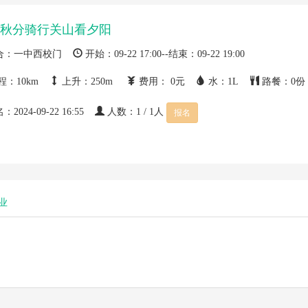
秋分骑行关山看夕阳
合：
一中西校门
开始：
09-22 17:00--
结束：
09-22 19:00
程：
10km
上升：
250m
费用：
0元
水：
1L
路餐：
0份
名：
2024-09-22 16:55
人数：
1 / 1人
报名
业